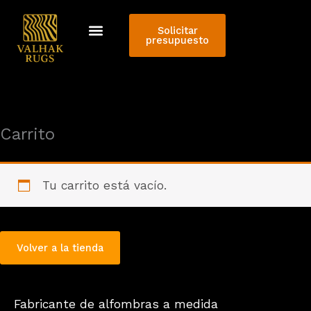
Ir
al
Solicitar
presupuesto
contenido
Carrito
Tu carrito está vacío.
Volver a la tienda
Fabricante de alfombras a medida