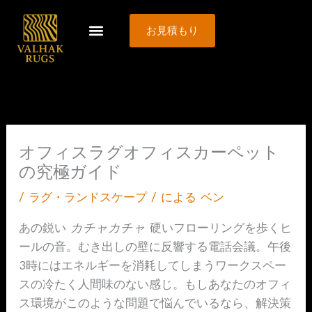
内
容
お見積もり
を
ス
キ
ッ
プ
オフィスラグオフィスカーペット
の究極ガイド
/
ラグ・ランドスケープ
/ による
ベン
あの鋭い
カチャカチャ
硬いフローリングを歩くヒ
ールの音。むき出しの壁に反響する電話会議。午後
3時にはエネルギーを消耗してしまうワークスペー
スの冷たく人間味のない感じ。もしあなたのオフィ
ス環境がこのような問題で悩んでいるなら、解決策