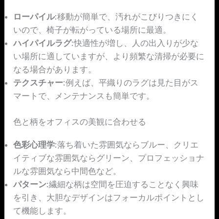
ローパイル
:移動が簡単で、汚れがこびりつきにく
いので、椅子が転がっている場所に最適。
ハイパイルラグ
:快適性が増し、人の出入りが少な
い場所に適していますが、より頻繁な清掃が必要に
なる場合があります。
テクスチャー
:例えば、平織りのラグは見た目がス
マートで、メンテナンスも簡単です。
色と柄をオフィスの美観に合わせる
色彩心理学
:落ち着いた雰囲気ならブルー、クリエ
イティブな雰囲気ならグリーン、プロフェッショナ
ルな雰囲気なら中間色など。
パターン
:繊細な柄は空間を圧迫することなく興味
を引き、大胆なデザインはフォーカルポイントとし
て機能します。