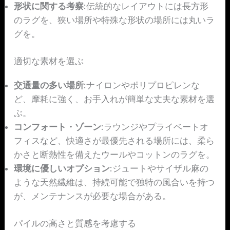
形状に関する考察
:伝統的なレイアウトには長方形
のラグを、狭い場所や特殊な形状の場所には丸いラ
グを。
適切な素材を選ぶ
交通量の多い場所
:ナイロンやポリプロピレンな
ど、摩耗に強く、お手入れが簡単な丈夫な素材を選
ぶ。
コンフォート・ゾーン
:ラウンジやプライベートオ
フィスなど、快適さが最優先される場所には、柔ら
かさと断熱性を備えたウールやコットンのラグを。
環境に優しいオプション
:ジュートやサイザル麻の
ような天然繊維は、持続可能で独特の風合いを持つ
が、メンテナンスが必要な場合がある。
パイルの高さと質感を考慮する