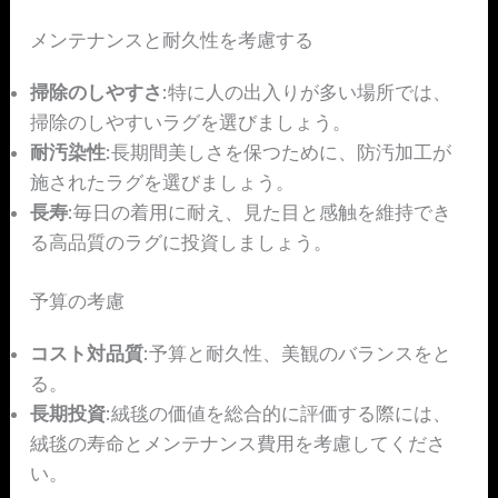
メンテナンスと耐久性を考慮する
掃除のしやすさ
:特に人の出入りが多い場所では、
掃除のしやすいラグを選びましょう。
耐汚染性
:長期間美しさを保つために、防汚加工が
施されたラグを選びましょう。
長寿
:毎日の着用に耐え、見た目と感触を維持でき
る高品質のラグに投資しましょう。
予算の考慮
コスト対品質
:予算と耐久性、美観のバランスをと
る。
長期投資
:絨毯の価値を総合的に評価する際には、
絨毯の寿命とメンテナンス費用を考慮してくださ
い。