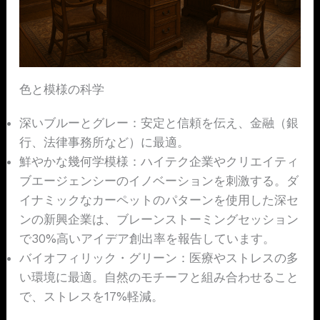
色と模様の科学
深いブルーとグレー：安定と信頼を伝え、金融（銀
行、法律事務所など）に最適。
鮮やかな幾何学模様：ハイテク企業やクリエイティ
ブエージェンシーのイノベーションを刺激する。ダ
イナミックなカーペットのパターンを使用した深セ
ンの新興企業は、ブレーンストーミングセッション
で30%高いアイデア創出率を報告しています。
バイオフィリック・グリーン：医療やストレスの多
い環境に最適。自然のモチーフと組み合わせること
で、ストレスを17%軽減。