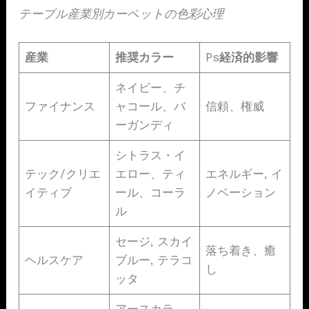
テーブル産業別カーペットの色彩心理
産業
推奨カラー
Ps
経済的影響
ネイビー、チ
ファイナンス
ャコール、バ
信頼、権威
ーガンディ
シトラス・イ
テック/クリエ
エロー、ティ
エネルギー, イ
イティブ
ール、コーラ
ノベーション
ル
セージ, スカイ
落ち着き、癒
ヘルスケア
ブルー, テラコ
し
ッタ