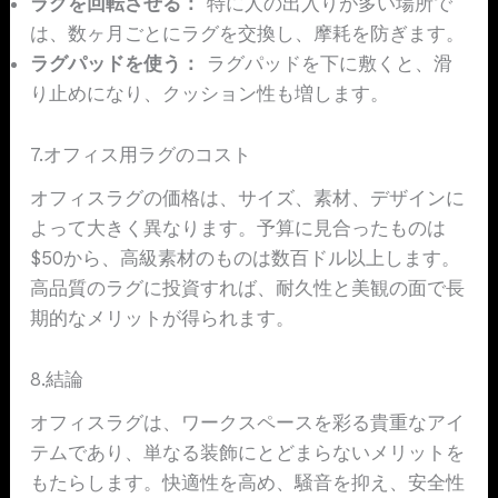
ラグを回転させる：
特に人の出入りが多い場所で
は、数ヶ月ごとにラグを交換し、摩耗を防ぎます。
ラグパッドを使う：
ラグパッドを下に敷くと、滑
り止めになり、クッション性も増します。
7.オフィス用ラグのコスト
オフィスラグの価格は、サイズ、素材、デザインに
よって大きく異なります。予算に見合ったものは
$50から、高級素材のものは数百ドル以上します。
高品質のラグに投資すれば、耐久性と美観の面で長
期的なメリットが得られます。
8.結論
オフィスラグは、ワークスペースを彩る貴重なアイ
テムであり、単なる装飾にとどまらないメリットを
もたらします。快適性を高め、騒音を抑え、安全性