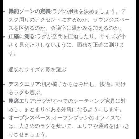
機能ゾーンの定義
:ラグの用途を決めましょう。デ
スク周りのアクセントにするのか、ラウンジスペー
スを区切るのか、会議室に温かみを加えるのか。
正確に測る
:ラグが空間を圧迫したり、サイズが小
さく見えたりしないように、面積を正確に測りま
す。
適切なサイズと形を選ぶ
デスクエリア
:机や椅子からはみ出し、快適に動け
るラグを選ぶ。
座席エリア
:ラグがすべてのシーティング家具に対
応し、まとまりのある外観になるようにします。
オープンスペース
:オープンプランのオフィスで
は、大きめのラグを敷いて、エリアや通路をはっき
りさせましょう。