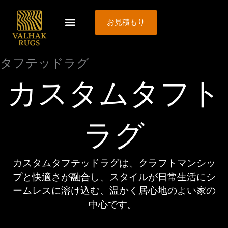
内
容
お見積もり
を
ス
キ
タフテッドラグ
ッ
カスタムタフト
プ
ラグ
カスタムタフテッドラグは、クラフトマンシッ
プと快適さが融合し、スタイルが日常生活にシ
ームレスに溶け込む、温かく居心地のよい家の
中心です。