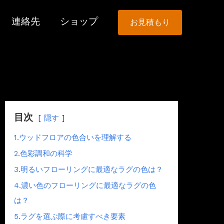
連絡先
ショップ
お見積もり
目次
隠す
1.ウッドフロアの色合いを理解する
2.色彩調和の科学
3.明るいフローリングに最適なラグの色は？
4.濃い色のフローリングに最適なラグの色
は？
5.ラグを選ぶ際に考慮すべき要素