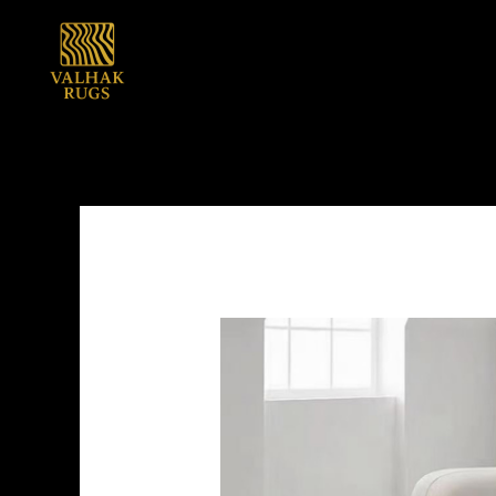
内
容
を
ス
キ
ッ
プ