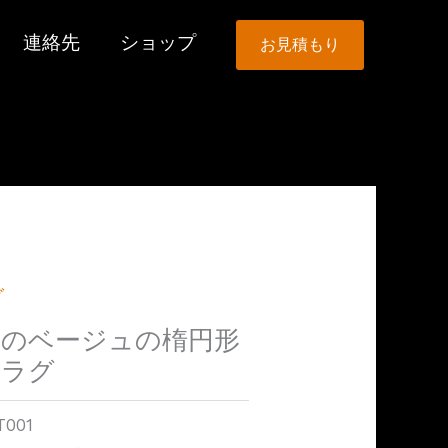
連絡先
ショップ
お見積もり
グ
ドのベージュの楕円形
ルラグ
T001