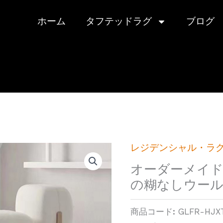
ホーム
タフテッドラグ
ブログ
レジデンシャル・ラ
オーダーメイ
の糊なしウー
商品コード:
GLFR-HJX