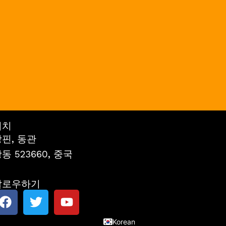
위치
핀, 동관
French
동 523660, 중국
German
Spanish
팔로우하기
Japanese
F
트
유
English
a
위
튜
c
터
브
Korean