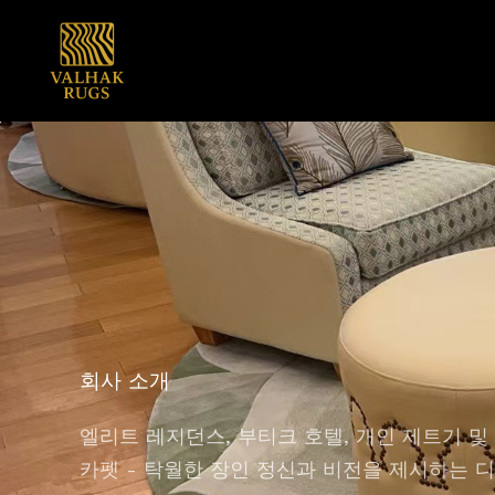
콘
텐
츠
로
건
너
뛰
기
회사 소개
엘리트 레지던스, 부티크 호텔, 개인 제트기 및
카펫 - 탁월한 장인 정신과 비전을 제시하는 