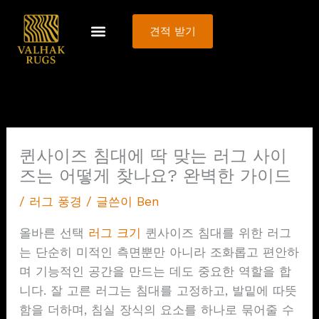
콘
텐
견적 받기
츠
로
건
너
뛰
기
퀸사이즈 침대에 딱 맞는 러그 사이
즈는 어떻게 찾나요? 완벽한 가이드
/
러그 풍경
/ 글쓴이
Ben
올바른 선택
러그 크기
퀸사이즈 침대를 위한 러그
는 단순히 미적인 측면뿐만 아니라 조화롭고 편안하
며 기능적인 공간을 만드는 데도 중요한 역할을 합
니다. 잘 고른 러그는 침대를 고정하고, 발밑에 따뜻
함을 더하며, 침실 장식의 요소를 하나로 묶어줄 수