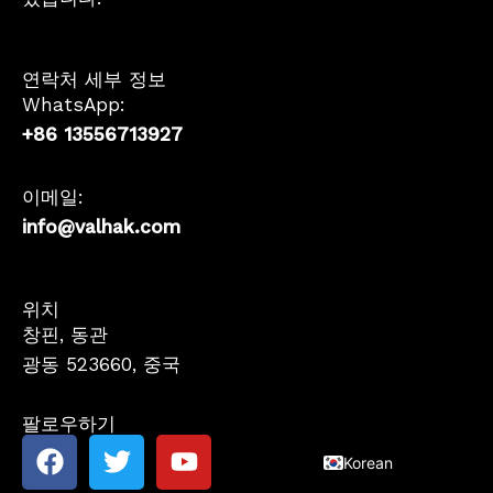
연락처 세부 정보
WhatsApp:
+86 13556713927
이메일:
info@valhak.com
French
위치
German
창핀, 동관
Spanish
광동 523660, 중국
Japanese
팔로우하기
English
F
트
유
Korean
a
위
튜