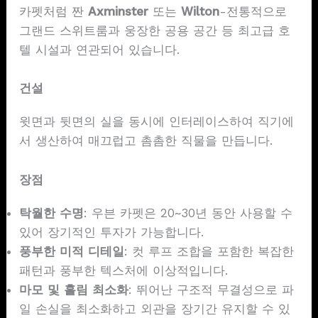
카펫처럼 짠
Axminster
또는
Wilton
-전통적으로
그랜드 스위트룸과 웅장한 공용 공간 등 최고급 호
텔 시설과 연관되어 있습니다.
건설
윗면과 뒷면의 실을 동시에 인터레이스하여 직기에
서 생산하여 매끄럽고 촘촘한 직물을 만듭니다.
장점
탁월한 수명
: 우븐 카펫은 20~30년 동안 사용할 수
있어 장기적인 투자가 가능합니다.
풍부한 미적 디테일
: 컷 루프 조합을 포함한 복잡한
패턴과 풍부한 텍스처에 이상적입니다.
마모 및 흘림 최소화
: 뛰어난 구조적 무결성으로 파
일 손실을 최소화하고 외관을 장기간 유지할 수 있