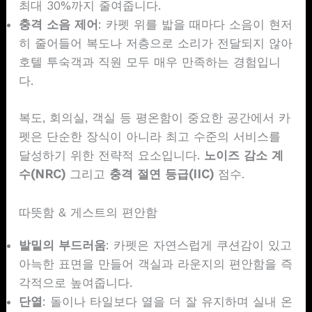
최대 30%까지 줄여줍니다.
충격 소음 제어
: 카펫 위를 밟을 때마다 소음이 현저
히 줄어들어 복도나 저층으로 소리가 전달되지 않아
호텔 투숙객과 직원 모두 매우 만족하는 경험입니
다.
복도, 회의실, 객실 등 평온함이 중요한 공간에서 카
펫은 단순한 장식이 아니라 최고 수준의 서비스를
달성하기 위한 전략적 요소입니다.
노이즈 감소
계
수(NRC)
그리고
충격 절연 등급(IIC)
점수.
따뜻함 & 게스트의 편안함
발밑의 부드러움
: 카펫은 자연스럽게 쿠션감이 있고
아늑한 표면을 만들어 객실과 라운지의 편안함을 즉
각적으로 높여줍니다.
단열
: 돌이나 타일보다 열을 더 잘 유지하며 실내 온