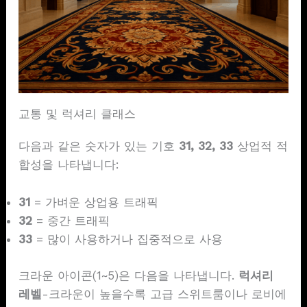
교통 및 럭셔리 클래스
다음과 같은 숫자가 있는 기호
31, 32, 33
상업적 적
합성을 나타냅니다:
31
= 가벼운 상업용 트래픽
32
= 중간 트래픽
33
= 많이 사용하거나 집중적으로 사용
크라운 아이콘(1~5)은 다음을 나타냅니다.
럭셔리
레벨
-크라운이 높을수록 고급 스위트룸이나 로비에