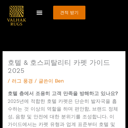
콘
텐
견적 받기
츠
로
건
너
뛰
기
호텔 & 호스피탈리티 카펫 가이드
2025
/
러그 풍경
/ 글쓴이
Ben
호텔 층에서 조용히 고객 만족을 방해하고 있나요?
2025년에 적합한 호텔 카펫은 단순히 발자국을 흡
수하는 것 이상의 역할을 하며 편안함, 브랜드 정체
성, 음향 및 안전에 대한 분위기를 조성합니다. 이
가이드에서는 카펫 유형과 업계 표준부터 호텔 및