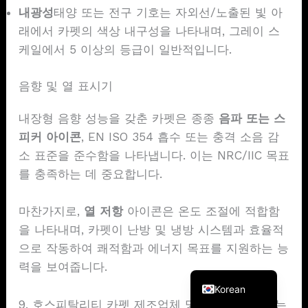
내광성
태양 또는 전구 기호는 자외선/노출된 빛 아
래에서 카펫의 색상 내구성을 나타내며, 그레이 스
케일에서 5 이상의 등급이 일반적입니다.
음향 및 열 표시기
내장형 음향 성능을 갖춘 카펫은 종종
음파 또는 스
피커 아이콘
, EN ISO 354 흡수 또는 충격 소음 감
소 표준을 준수함을 나타냅니다. 이는 NRC/IIC 목표
를 충족하는 데 중요합니다.
French
German
마찬가지로,
열 저항
아이콘은 온도 조절에 적합함
Spanish
을 나타내며, 카펫이 난방 및 냉방 시스템과 효율적
Japanese
으로 작동하여 쾌적함과 에너지 목표를 지원하는 능
력을 보여줍니다.
English
Korean
9. 호스피탈리티 카펫 제조업체 및 공급업체를 찾는