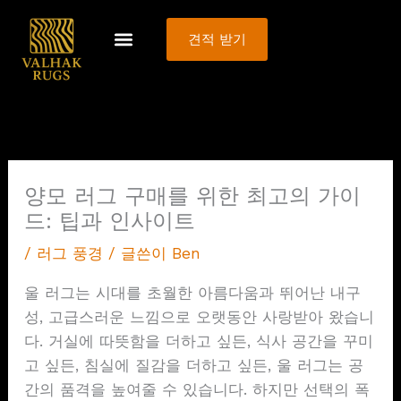
콘
텐
견적 받기
츠
로
건
너
뛰
기
양모 러그 구매를 위한 최고의 가이
드: 팁과 인사이트
/
러그 풍경
/ 글쓴이
Ben
울 러그는 시대를 초월한 아름다움과 뛰어난 내구
성, 고급스러운 느낌으로 오랫동안 사랑받아 왔습니
다. 거실에 따뜻함을 더하고 싶든, 식사 공간을 꾸미
고 싶든, 침실에 질감을 더하고 싶든, 울 러그는 공
간의 품격을 높여줄 수 있습니다. 하지만 선택의 폭