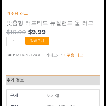
거주용 러그
맞춤형 터프티드 뉴질랜드 울 러그
$
10.99
$
9.99
장바구니
SKU:
MTR-NZLWOL
카테고리:
거주용 러그
추가 정보
무게
6.5 kg