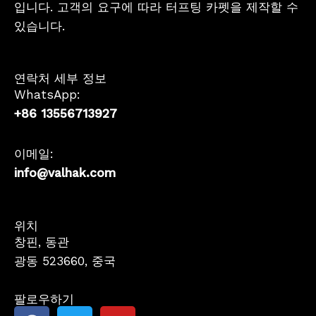
입니다. 고객의 요구에 따라 터프팅 카펫을 제작할 수
있습니다.
연락처 세부 정보
WhatsApp:
+86 13556713927
이메일:
info@valhak.com
French
위치
창핀, 동관
German
광동 523660, 중국
Spanish
Japanese
팔로우하기
F
트
유
English