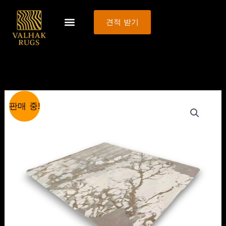
콘
텐
견적 받기
츠
로
건
너
뛰
원
현
Custom
기
판매 중!
래
재
Tufted
가
가
New
격:
격:
Zealand
$10.99.
$9.99.
Wool
Rugs
수
량