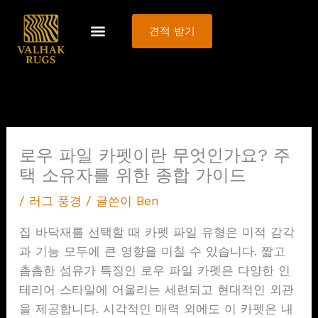
콘
텐
견적 받기
츠
로
건
너
뛰
기
로우 파일 카펫이란 무엇인가요? 주
택 소유자를 위한 종합 가이드
/
러그 풍경
/ 글쓴이
Ben
집 바닥재를 선택할 때 카펫 파일 유형은 미적 감각
과 기능 모두에 큰 영향을 미칠 수 있습니다. 짧고
촘촘한 섬유가 특징인 로우 파일 카펫은 다양한 인
테리어 스타일에 어울리는 세련되고 현대적인 외관
을 제공합니다. 시각적인 매력 외에도 이 카펫은 내