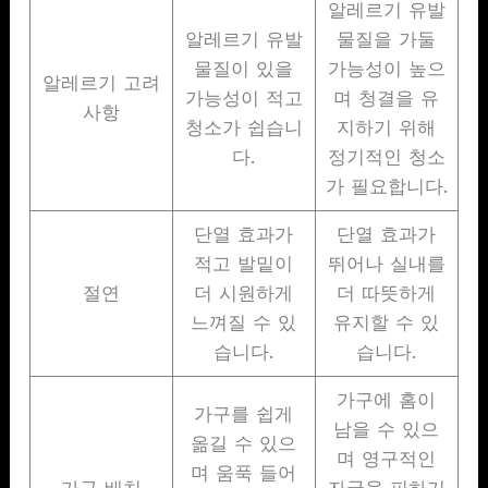
알레르기 유발
알레르기 유발
물질을 가둘
물질이 있을
가능성이 높으
알레르기 고려
가능성이 적고
며 청결을 유
사항
청소가 쉽습니
지하기 위해
다.
정기적인 청소
가 필요합니다.
단열 효과가
단열 효과가
적고 발밑이
뛰어나 실내를
절연
더 시원하게
더 따뜻하게
느껴질 수 있
유지할 수 있
습니다.
습니다.
가구에 홈이
가구를 쉽게
남을 수 있으
옮길 수 있으
며 영구적인
며 움푹 들어
가구 배치
자국을 피하기