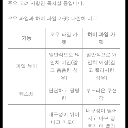
주요 고려 사항인 독서실 등입니다.
로우 파일과 하이 파일 카펫: 나란히 비교
로우 파일 카
하이 파일 카
기능
펫
펫
일반적으로 ¼
일반적으로 ½
인치 미만(짧
인치 이상(길
파일 높이
고 촘촘한 섬
고 플러시한
유)
섬유)
단단하고 평평
부드러운 쿠션
텍스처
한
감
내구성이 떨어
내구성이 뛰어
지고 마모 징
나고 마모에
후가 더 빨리