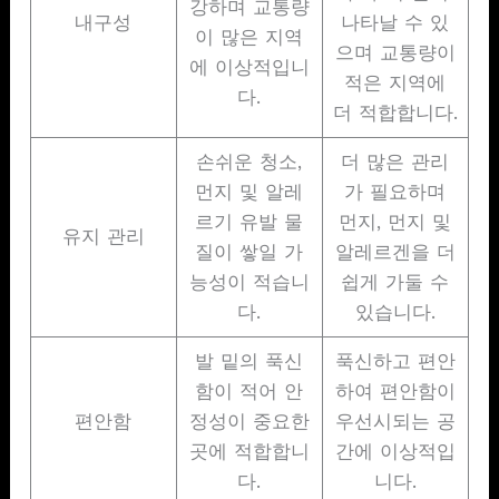
강하며 교통량
내구성
나타날 수 있
이 많은 지역
으며 교통량이
에 이상적입니
적은 지역에
다.
더 적합합니다.
손쉬운 청소,
더 많은 관리
먼지 및 알레
가 필요하며
르기 유발 물
먼지, 먼지 및
유지 관리
질이 쌓일 가
알레르겐을 더
능성이 적습니
쉽게 가둘 수
다.
있습니다.
발 밑의 푹신
푹신하고 편안
함이 적어 안
하여 편안함이
편안함
정성이 중요한
우선시되는 공
곳에 적합합니
간에 이상적입
다.
니다.