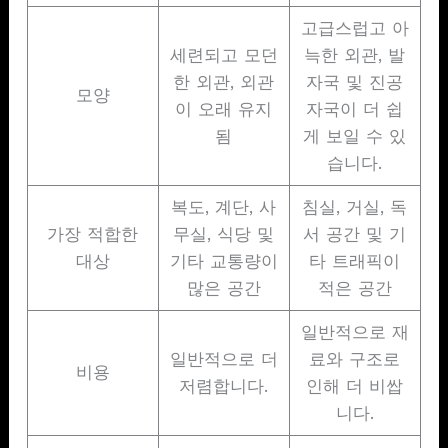
고급스럽고 아
세련되고 모던
늑한 외관, 발
한 외관, 외관
자국 및 진공
모양
이 오래 유지
자국이 더 쉽
됨
게 보일 수 있
습니다.
복도, 계단, 사
침실, 거실, 독
가장 적합한
무실, 식당 및
서 공간 및 기
대상
기타 교통량이
타 트래픽이
많은 공간
적은 공간
일반적으로 재
일반적으로 더
료와 구조로
비용
저렴합니다.
인해 더 비쌉
니다.