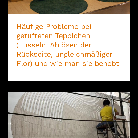
Häufige Probleme bei
getufteten Teppichen
(Fusseln, Ablösen der
Rückseite, ungleichmäßiger
Flor) und wie man sie behebt