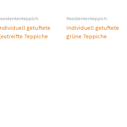
Residententeppich
Residententeppich
Individuell getuftete
Individuell getuftete
gestreifte Teppiche
grüne Teppiche