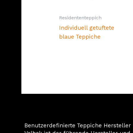
Residententeppich
Individuell getuftete
blaue Teppiche
Benutzerdefinierte Teppiche Hersteller