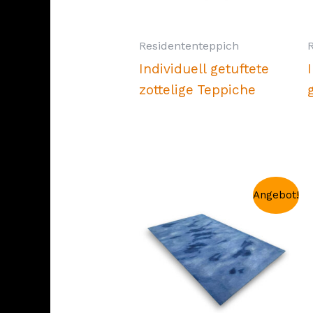
Residententeppich
Individuell getuftete
zottelige Teppiche
Angebot!