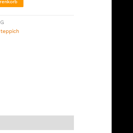
renkorb
RG
teppich