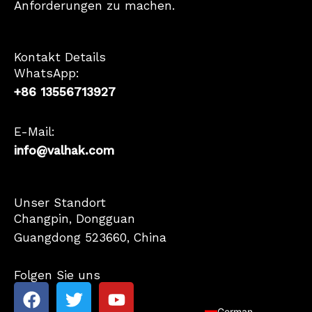
Anforderungen zu machen.
Kontakt Details
WhatsApp:
+86 13556713927
E-Mail:
info@valhak.com
French
Unser Standort
Changpin, Dongguan
Spanish
Guangdong 523660, China
Korean
Japanese
Folgen Sie uns
F
T
Y
English
a
w
o
German