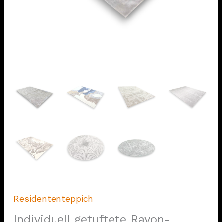
Residententeppich
Individuell getuftete Rayon-