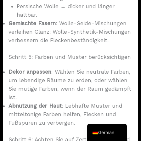
Persische Wolle → dicker und länger
haltbar.
Gemischte Fasern
: Wolle-Seide-Mischungen
verleihen Glanz; Wolle-Synthetik-Mischungen
verbessern die Fleckenbeständigkeit.
Schritt 5: Farben und Muster berücksichtigen
Dekor anpassen
: Wählen Sie neutrale Farben,
um lebendige Räume zu erden, oder wählen
French
Sie mutige Farben, wenn der Raum gedämpft
Spanish
ist.
Korean
Abnutzung der Haut
: Lebhafte Muster und
Japanese
mitteltönige Farben helfen, Flecken und
English
Fußspuren zu verbergen.
German
Schritt 6: Achten Sie auf Zertifizierungen und