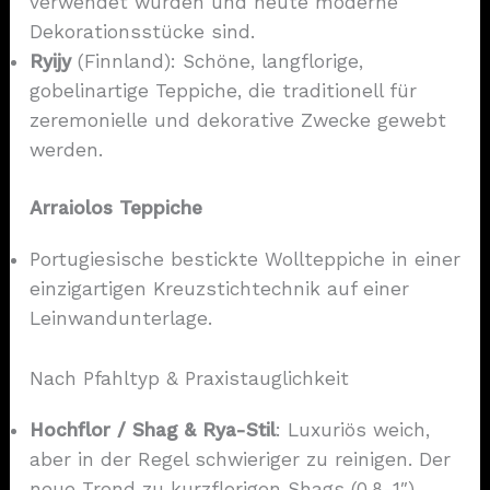
verwendet wurden und heute moderne
Dekorationsstücke sind.
Ryijy
(Finnland): Schöne, langflorige,
gobelinartige Teppiche, die traditionell für
zeremonielle und dekorative Zwecke gewebt
werden.
Arraiolos Teppiche
Portugiesische bestickte Wollteppiche in einer
einzigartigen Kreuzstichtechnik auf einer
Leinwandunterlage.
Nach Pfahltyp & Praxistauglichkeit
Hochflor / Shag & Rya-Stil
: Luxuriös weich,
aber in der Regel schwieriger zu reinigen. Der
neue Trend zu kurzflorigen Shags (0,8-1″)