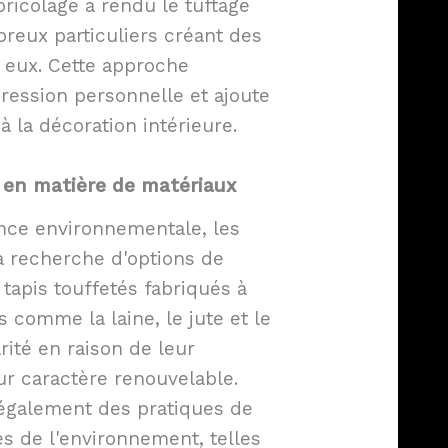
bricolage a rendu le tuftage
reux particuliers créant des
 eux. Cette approche
ression personnelle et ajoute
 la décoration intérieure.
n en matière de matériaux
ence environnementale, les
 recherche d'options de
tapis touffetés fabriqués à
s comme la laine, le jute et le
ité en raison de leur
ur caractère renouvelable.
 également des pratiques de
s de l'environnement, telles