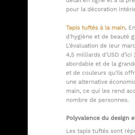
détail en ligne et à la 
pour la décoration intéri
Tapis tuftés à la main
, E
d'hygiène et de beauté g
L'évaluation de leur mar
4,5 milliards d'USD d'ici
abordable et de la grande
et de couleurs qu'ils off
une alternative économiq
main, ce qui les rend ac
nombre de personnes.
Polyvalence du design e
Les tapis tuftés sont rép