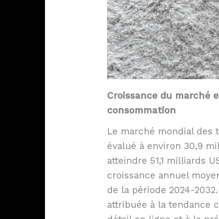
Croissance du marché e
consommation
Le marché mondial des ta
évalué à environ 30,9 mi
atteindre 51,1 milliards 
croissance annuel moye
de la période 2024-2032.
attribuée à la tendance c