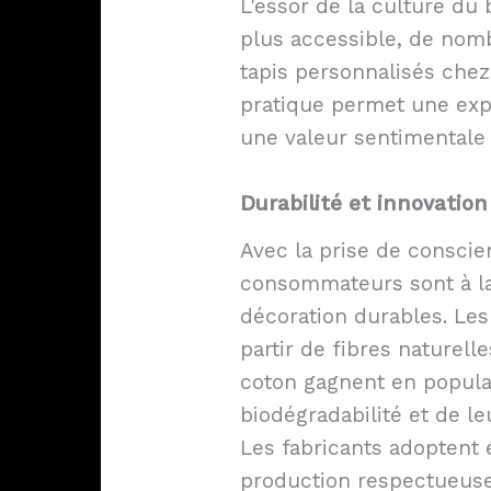
L'essor de la culture du 
plus accessible, de nomb
tapis personnalisés chez
pratique permet une exp
une valeur sentimentale à
Durabilité et innovatio
Avec la prise de consci
consommateurs sont à la
décoration durables. Les 
partir de fibres naturelle
coton gagnent en popular
biodégradabilité et de le
Les fabricants adoptent
production respectueuse