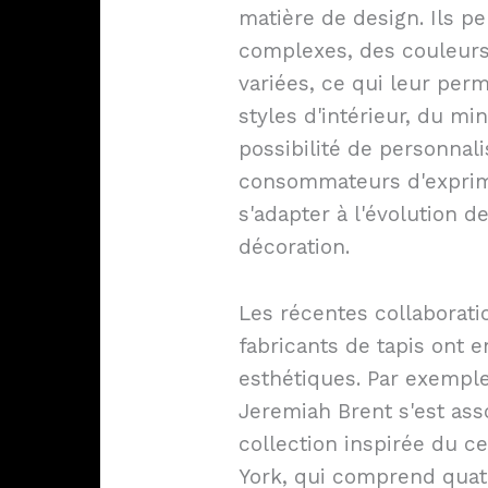
matière de design. Ils p
complexes, des couleurs 
variées, ce qui leur perm
styles d'intérieur, du mi
possibilité de personnal
consommateurs d'exprime
s'adapter à l'évolution 
décoration.
Les récentes collaborati
fabricants de tapis ont e
esthétiques. Par exemple,
Jeremiah Brent s'est ass
collection inspirée du c
York, qui comprend quatr