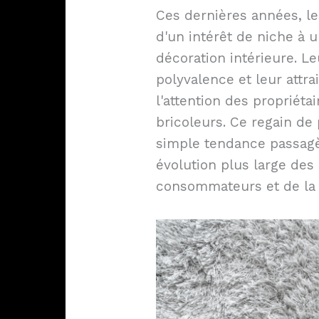
Ces dernières années, le
d'un intérêt de niche à 
décoration intérieure. Le
polyvalence et leur attrai
l'attention des propriéta
bricoleurs. Ce regain de 
simple tendance passagè
évolution plus large des
consommateurs et de la