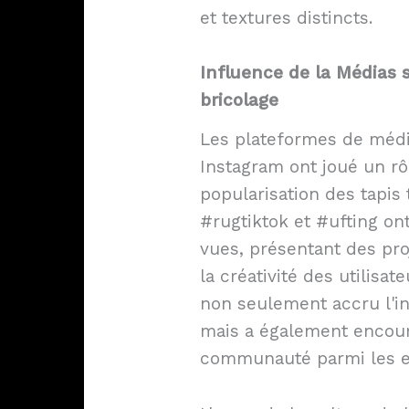
et textures distincts.
Influence de la
Médias 
bricolage
Les plateformes de méd
Instagram ont joué un rô
popularisation des tapis 
#rugtiktok et #ufting ont
vues, présentant des proj
la créativité des utilisat
non seulement accru l'i
mais a également encour
communauté parmi les e