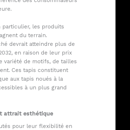
préférence des consommateurs
eure.
n particulier, les produits
agnent du terrain.
ché devrait atteindre plus de
 2032, en raison de leur prix
 variété de motifs, de tailles
rent. Ces tapis constituent
ue aux tapis noués à la
cessibles à un plus grand
t attrait esthétique
utés pour leur flexibilité en