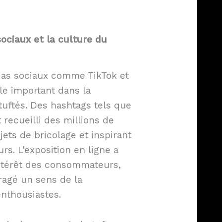
sociaux
et la culture du
ias sociaux comme TikTok et
le important dans la
tuftés. Des hashtags tels que
 recueilli des millions de
ets de bricolage et inspirant
eurs. L'exposition en ligne a
ntérêt des consommateurs,
agé un sens de la
nthousiastes.