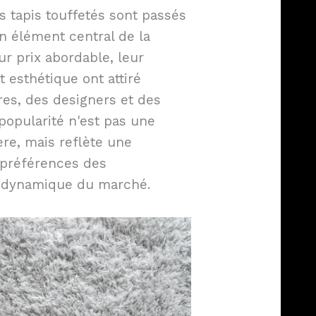
s tapis touffetés sont passés
un élément central de la
ur prix abordable, leur
t esthétique ont attiré
ires, des designers et des
popularité n'est pas une
re, mais reflète une
 préférences des
 dynamique du marché.