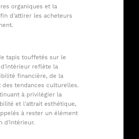
ures organiques et la
in d'attirer les acheteurs
ment.
 tapis touffetés sur le
'intérieur reflète la
ilité financière, de la
 des tendances culturelles.
uant à privilégier la
lité et l'attrait esthétique,
 appelés à rester un élément
 d'intérieur.