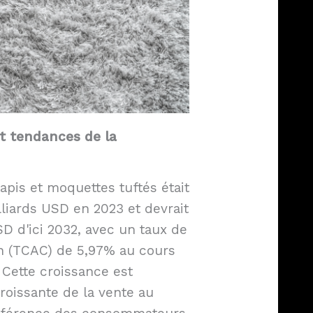
t tendances de la
pis et moquettes tuftés était
lliards USD en 2023 et devrait
USD d'ici 2032, avec un taux de
n (TCAC) de 5,97% au cours
 Cette croissance est
roissante de la vente au