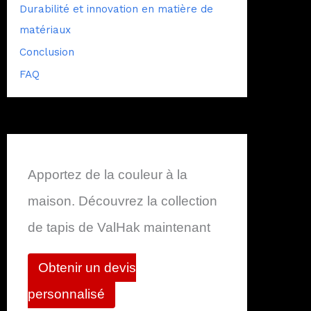
Durabilité et innovation en matière de
matériaux
Conclusion
FAQ
Apportez de la couleur à la
maison. Découvrez la collection
de tapis de ValHak maintenant
Obtenir un devis
personnalisé