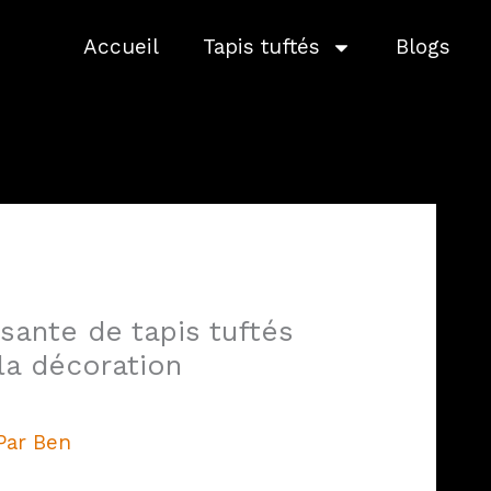
Accueil
Tapis tuftés
Blogs
ante de tapis tuftés
la décoration
Par
Ben