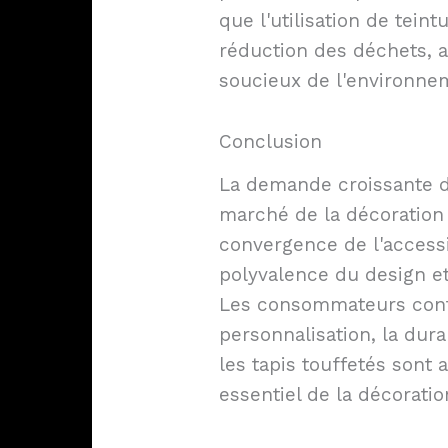
que l'utilisation de teint
réduction des déchets, af
soucieux de l'environne
Conclusion
La demande croissante de
marché de la décoration d
convergence de l'accessib
polyvalence du design et
Les consommateurs contin
personnalisation, la durabi
les tapis touffetés sont
essentiel de la décoration