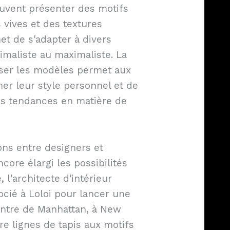
euvent présenter des motifs
vives et des textures
et de s'adapter à divers
nimaliste au maximaliste. La
iser les modèles permet aux
r leur style personnel et de
des tendances en matière de
ons entre designers et
ncore élargi les possibilités
 l'architecte d'intérieur
ocié à Loloi pour lancer une
entre de Manhattan, à New
e lignes de tapis aux motifs