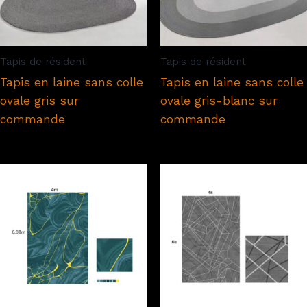
Tapis de résident
Tapis de résident
Tapis en laine sans colle
Tapis en laine sans colle
ovale gris sur
ovale gris-blanc sur
commande
commande