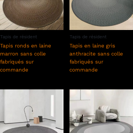
Tapis de résident
Tapis de résident
Tapis ronds en laine
Tapis en laine gris
marron sans colle
anthracite sans colle
fabriqués sur
fabriqués sur
commande
commande