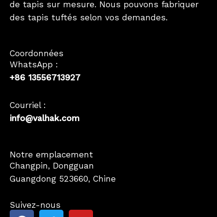
de tapis sur mesure. Nous pouvons fabriquer
des tapis tuftés selon vos demandes.
Coordonnées
WhatsApp :
+86 13556713927
Courriel :
info@valhak.com
German
Notre emplacement
Changpin, Dongguan
Spanish
Guangdong 523660, Chine
Korean
Japanese
Suivez-nous
F
T
Y
English