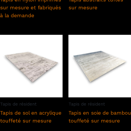
sur mesure et fabriqués
sur mesure
à la demande
Tapis de résident
Tapis de résident
Tapis de sol en acrylique
Tapis en soie de bambou
touffeté sur mesure
touffeté sur mesure