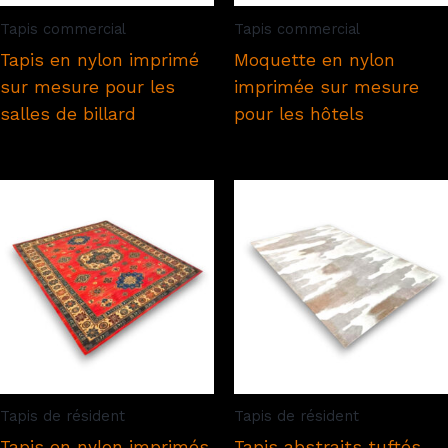
Tapis commercial
Tapis commercial
Tapis en nylon imprimé
Moquette en nylon
sur mesure pour les
imprimée sur mesure
salles de billard
pour les hôtels
Tapis de résident
Tapis de résident
Tapis en nylon imprimés
Tapis abstraits tuftés