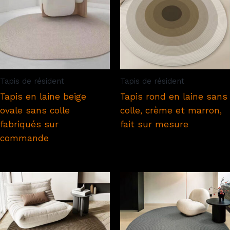
Tapis de résident
Tapis de résident
Tapis en laine beige
Tapis rond en laine sans
ovale sans colle
colle, crème et marron,
fabriqués sur
fait sur mesure
commande