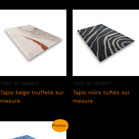
Tapis de résident
Tapis de résident
Tapis beige touffeté sur
Tapis noirs tuftés sur
mesure
mesure
Promo !