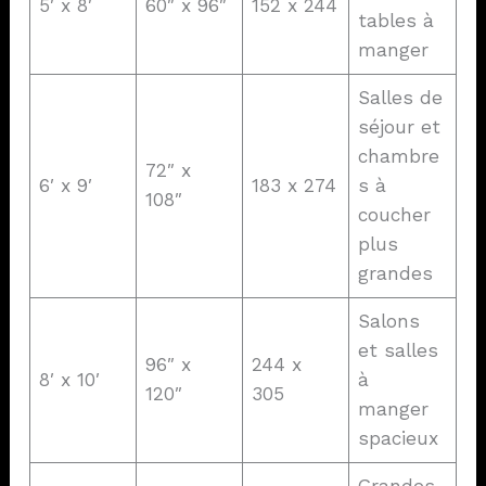
5′ x 8′
60″ x 96″
152 x 244
tables à
manger
Salles de
séjour et
chambre
72″ x
6′ x 9′
183 x 274
s à
108″
coucher
plus
grandes
Salons
et salles
96″ x
244 x
8′ x 10′
à
120″
305
manger
spacieux