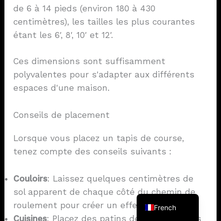
de 6 à 14 pieds (environ 180 à 430
centimètres), les tailles les plus courantes
étant les 6′, 8′, 10′ et 12′.
Ces dimensions sont suffisamment
polyvalentes pour s'adapter aux différents
espaces d'une maison.
Conseils de placement
German
Lorsque vous placez un tapis de course,
Spanish
tenez compte des conseils suivants :
Korean
Japanese
Couloirs
: Laissez quelques centimètres de
English
sol apparent de chaque côté du chemin de
roulement pour créer un effet équilibré.
French
Cuisines
: Placez des patins devant les éviers