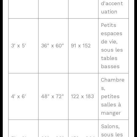
d'accent
uation
Petits
espaces
de vie,
3′ x 5′
36″ x 60″
91 x 152
sous les
tables
basses
Chambre
s,
4′ x 6′
48″ x 72″
122 x 183
petites
salles à
manger
Salons,
sous les