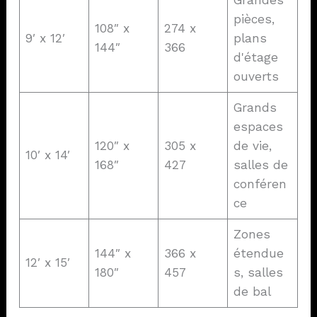
Grandes
pièces,
108″ x
274 x
9′ x 12′
plans
144″
366
d'étage
ouverts
Grands
espaces
120″ x
305 x
de vie,
10′ x 14′
168″
427
salles de
conféren
ce
Zones
144″ x
366 x
étendue
12′ x 15′
180″
457
s, salles
de bal