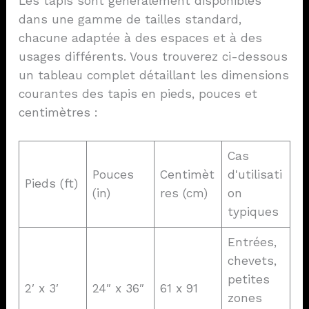
Les tapis sont généralement disponibles
dans une gamme de tailles standard,
chacune adaptée à des espaces et à des
usages différents. Vous trouverez ci-dessous
un tableau complet détaillant les dimensions
courantes des tapis en pieds, pouces et
centimètres :
Cas
Pouces
Centimèt
d'utilisati
Pieds (ft)
(in)
res (cm)
on
typiques
Entrées,
chevets,
petites
2′ x 3′
24″ x 36″
61 x 91
zones