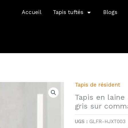
Accueil
Tapis tuftés
Blogs
Tapis de résident
Tapis en laine
gris sur com
UGS :
GLFR-HJXT003