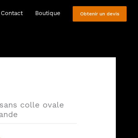
Contact
Boutique
Obtenir un devis
 sans colle ovale
mande