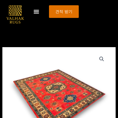
콘
텐
견적 받기
츠
로
건
너
뛰
기