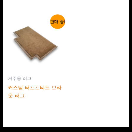
판매 중!
거주용 러그
커스텀 터프프티드 브라
운 러그