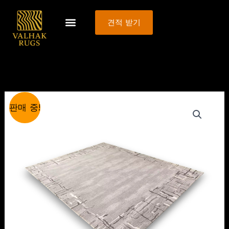
콘
텐
견적 받기
츠
로
건
너
뛰
원
현
Custom
기
판매 중!
래
재
Tufted
가
가
Grey
격:
격:
Rugs
$10.99.
$9.99.
수
량