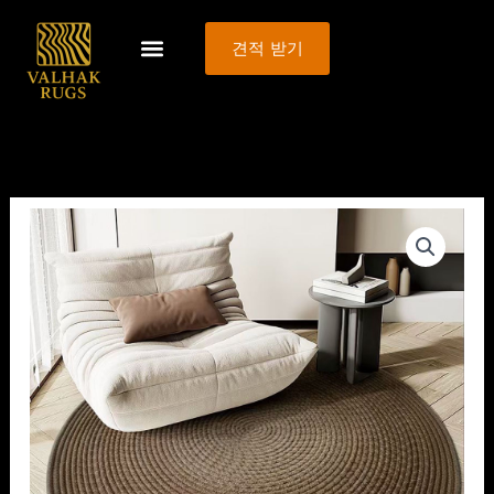
콘
텐
견적 받기
츠
로
건
너
뛰
기