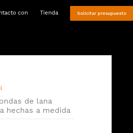
ntacto con
Tienda
Solicitar presupuesto
l
ondas de lana
la hechas a medida