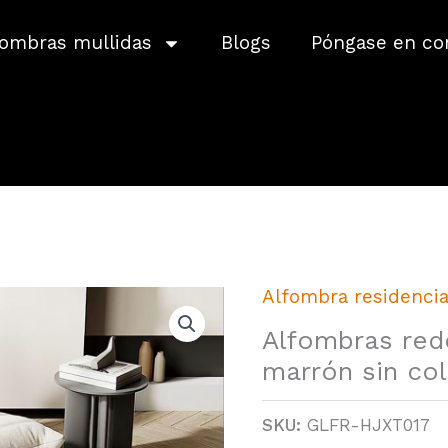
fombras mullidas
Blogs
Póngase en co
Alfombra residencia
Alfombras red
marrón sin co
SKU:
GLFR-HJXT017