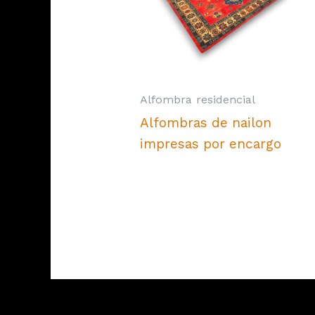
Alfombra residencial
Alfombras de nailon
impresas por encargo