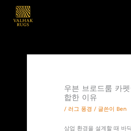
콘
텐
츠
로
건
너
뛰
기
우븐 브로드룸 카펫
합한 이유
/
러그 풍경
/ 글쓴이
Ben
상업 환경을 설계할 때 바